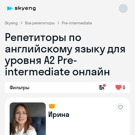
Skyeng
Все репетиторы
Pre-intermediate
Репетиторы по
английскому языку для
уровня A2 Pre-
intermediate онлайн
Skyeng Chat
online
Фильтры
0
Ирина