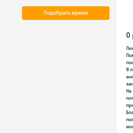
Подобрать время
О
Ли
По
по
Я 
ан
за
На
по
пр
Бл
по
мо