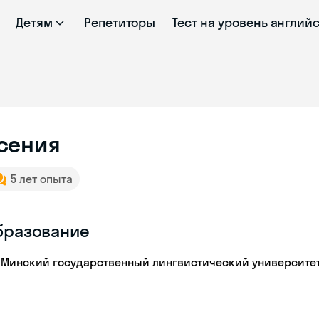
Детям
Репетиторы
Тест на уровень англий
сения
5 лет опыта
бразование
Минский государственный лингвистический университе