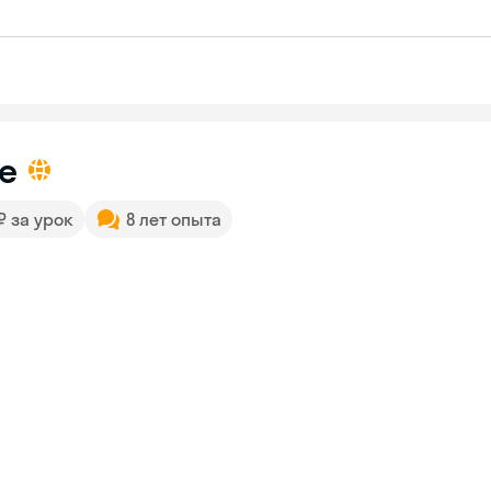
e
 ₽ за урок
8 лет опыта