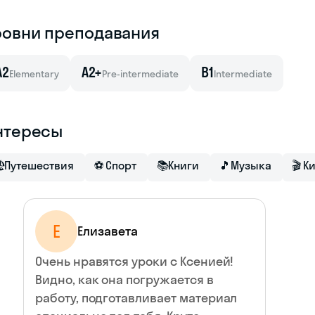
ровни преподавания
A2
A2+
B1
Elementary
Pre-intermediate
Intermediate
нтересы

Путешествия
⚽
Спорт
📚
Книги
🎵
Музыка
🎬
К
Е
Елизавета
Очень нравятся уроки с Ксенией!
Видно, как она погружается в
работу, подготавливает материал