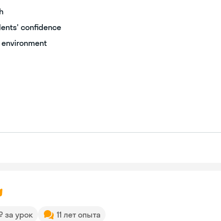
sh
dents' confidence
g environment
 ₽ за урок
11 лет опыта