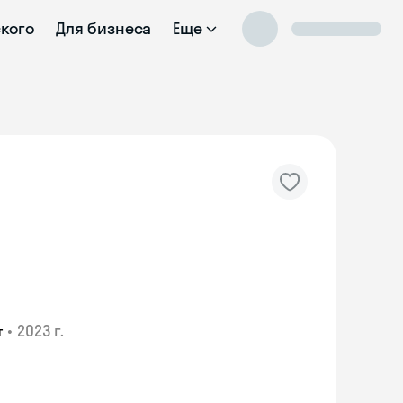
ского
Для бизнеса
Еще
•
2023 г.
т