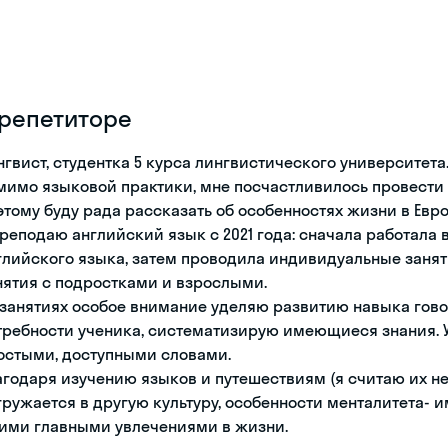
 репетиторе
нгвист, студентка 5 курса лингвистического университета.
мимо языковой практики, мне посчастливилось провести 
этому буду рада рассказать об особенностях жизни в Евро
преподаю английский язык с 2021 года: сначала работала
глийского языка, затем проводила индивидуальные занят
нятия с подростками и взрослыми.
 занятиях особое внимание уделяю развитию навыка гов
требности ученика, систематизирую имеющиеся знания.
остыми, доступными словами.
агодаря изучению языков и путешествиям (я считаю их н
гружается в другую культуру, особенности менталитета- 
ими главными увлечениями в жизни.