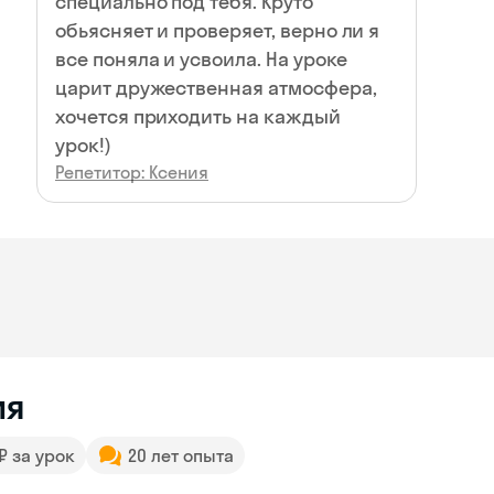
специально под тебя. Круто
обьясняет и проверяет, верно ли я
все поняла и усвоила. На уроке
царит дружественная атмосфера,
хочется приходить на каждый
урок!)
Репетитор: Ксения
ия
 ₽ за урок
20 лет опыта