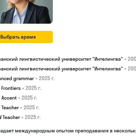
Выбрать время
•
200
ванский лингвистический университет "Интелингва"
•
200
ванский лингвистический университет "Интелингва"
•
2025 г.
anced grammar
•
2025 г.
S Frontiers
•
2025 г.
 Accent
•
2025 г.
 Teacher
•
2025 г.
W Teacher
ладает международным опытом преподавания в нескольк