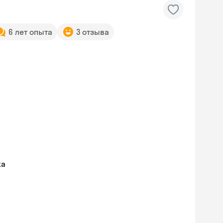
6 лет опыта
3 отзыва
жа