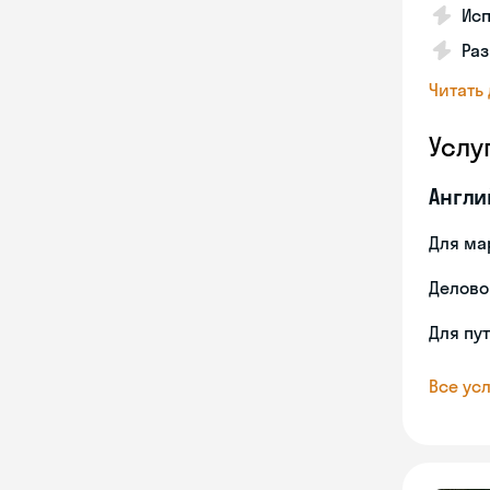
Исп
Ра
Читать
Услу
Англи
Для ма
Делово
Для пу
Все усл