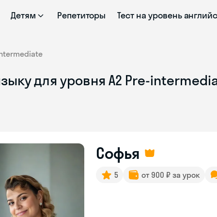
Детям
Репетиторы
Тест на уровень англий
intermediate
зыку для уровня A2 Pre-intermedi
Софья
5
от 900 ₽ за урок