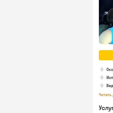
Око
Ис
Вед
Читать
Услу