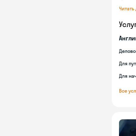
Читать
Услу
Англи
Делово
Для пу
Для на
Все усл