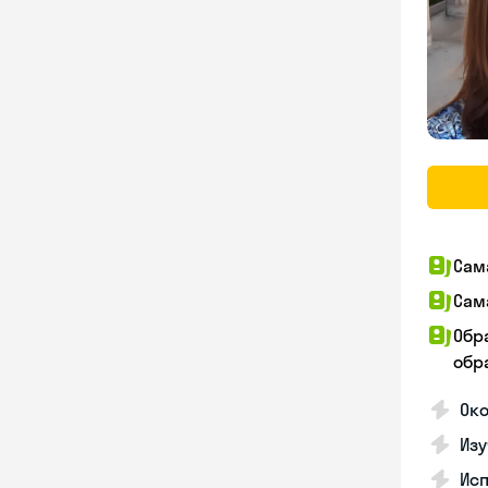
Сам
Сам
Обр
обра
Око
Изу
Исп