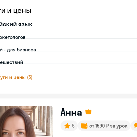
ги и цены
йский язык
ркетологов
й - для бизнеса
тешествий
уги и цены (5)
Анна
5
от 1590 ₽ за урок