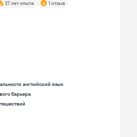
27 лет опыта
1 отзыв
иальности английский язык
вого барьера
утешествий
Skyeng Chat
online