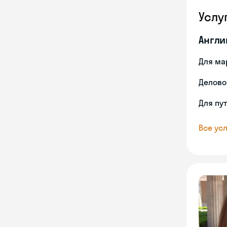
Услу
Англи
Для ма
Делово
Для пу
Все усл