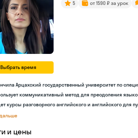
5
от 1590 ₽ за урок
Выбрать время
нчила Арцахский государственный университет по спец
пользует коммуникативный метод для преодоления языко
ет курсы разговорного английского и английского для п
 дальше
ги и цены