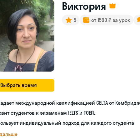
Виктория
5
от 1590 ₽ за урок
Выбрать время
ладает международной квалификацией CELTA от Кембрид
овит студентов к экзаменам IELTS и TOEFL
ользует индивидуальный подход для каждого студента
 дальше