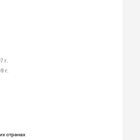
7 г.
9 г.
их странах