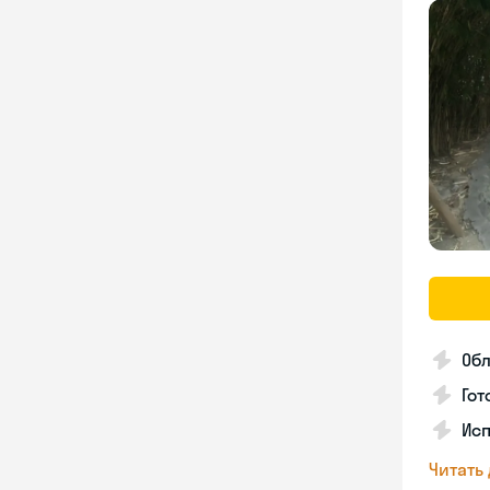
Об
Гот
Исп
Читать