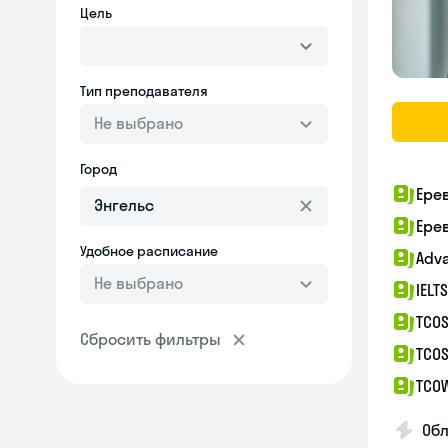
Цель
Тип преподавателя
Не выбрано
Город
Ере
Ере
Удобное расписание
Adv
Не выбрано
IELT
TCOS
Сбросить фильтры
TCOS
TCO
Об