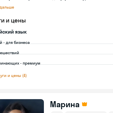
 дальше
ги и цены
йский язык
й - для бизнеса
тешествий
чинающих - премиум
уги и цены (4)
Марина