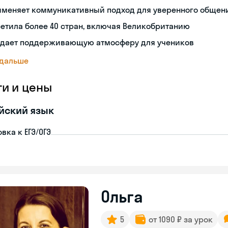
именяет коммуникативный подход для уверенного общен
етила более 40 стран, включая Великобританию
здает поддерживающую атмосферу для учеников
 дальше
ги и цены
йский язык
вка к ЕГЭ/ОГЭ
Ольга
5
от 1090 ₽ за урок