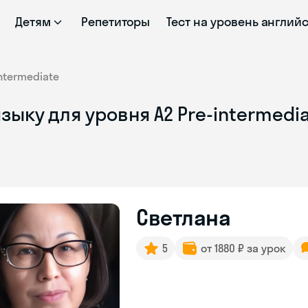
Детям
Репетиторы
Тест на уровень англий
intermediate
зыку для уровня A2 Pre-intermedi
Светлана
5
от 1880 ₽ за урок