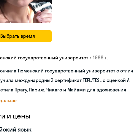
Выбрать время
•
1988 г.
енский государственный университет
кончила Тюменский государственный университет с отли
учила международный сертификат TEFL/TESL с оценкой A
етила Прагу, Париж, Чикаго и Майами для вдохновения
 дальше
ги и цены
йский язык