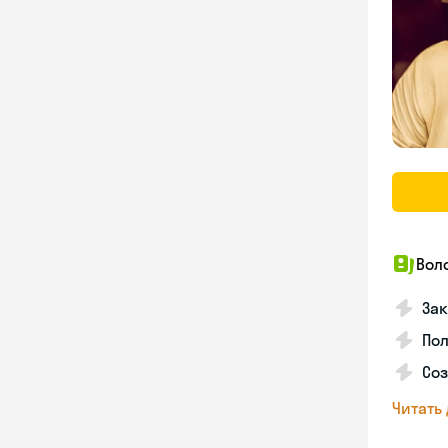
Вол
Зак
Пол
Со
Читать