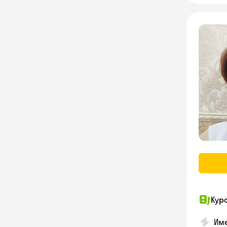
Кур
Име