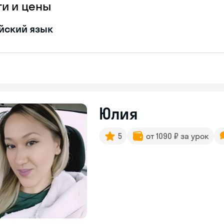
ги и цены
йский язык
Юлия
5
от 1090 ₽ за урок