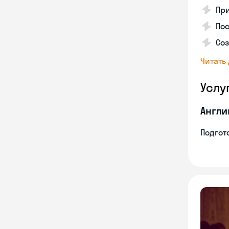
Пр
Пос
Со
Читать
Услу
Англи
Подгото