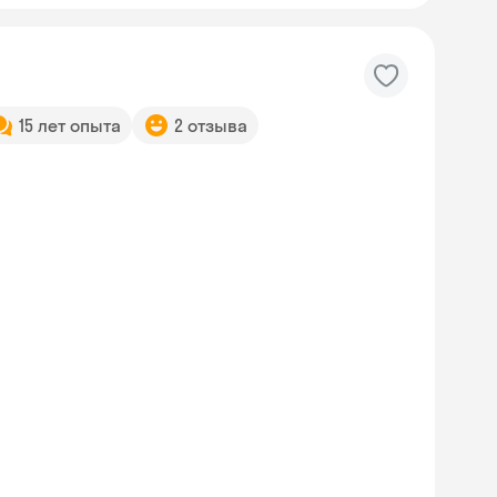
15 лет опыта
2 отзыва
Skyeng Chat
online