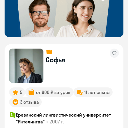
Софья
5
от 900 ₽ за урок
11 лет опыта
3 отзыва
Ереванский лингвистический университет
•
2007 г.
"Интелингва"