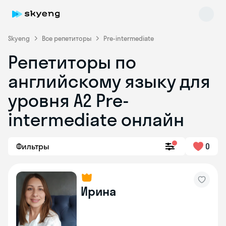
Skyeng
Все репетиторы
Pre-intermediate
Репетиторы по
английскому языку для
уровня A2 Pre-
intermediate онлайн
Skyeng Chat
online
Фильтры
0
Ирина