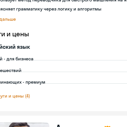
ясняет грамматику через логику и алгоритмы
 дальше
ги и цены
йский язык
й - для бизнеса
тешествий
чинающих - премиум
уги и цены (4)