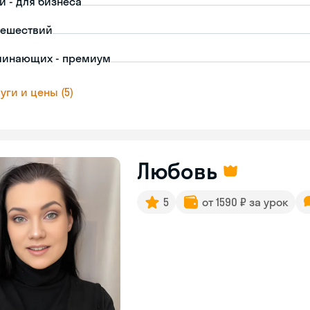
й - для бизнеса
тешествий
чинающих - премиум
уги и цены (5)
Любовь
5
от 1590 ₽ за урок