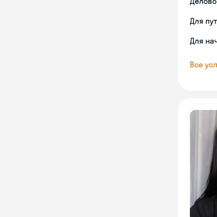
Делово
Для пу
Для на
Все усл