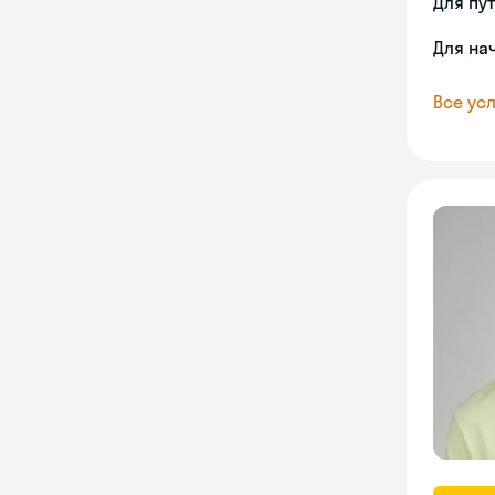
Для пу
Для на
Все усл