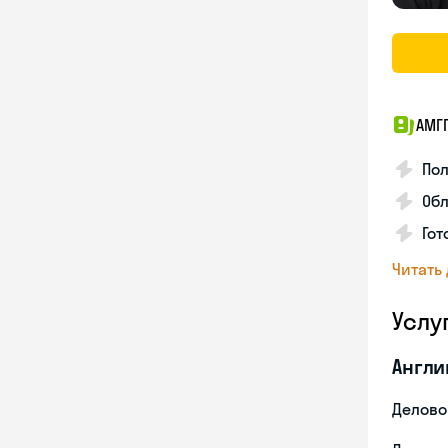
АМГ
По
Обл
Гот
Читать
Услу
Англи
Делово