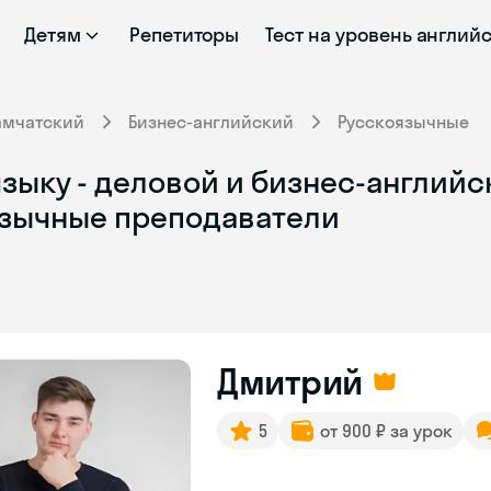
Детям
Репетиторы
Тест на уровень англий
амчатский
Бизнес-английский
Русскоязычные
зыку - деловой и бизнес-английс
язычные преподаватели
Дмитрий
5
от 900 ₽ за урок