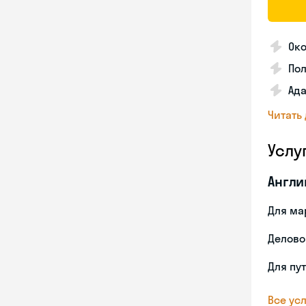
Око
По
Ада
Читать
Услу
Англи
Для ма
Делово
Для пу
Все усл