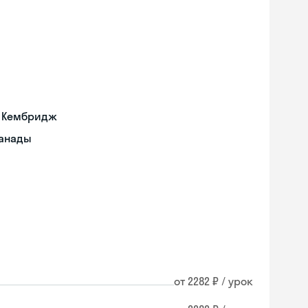
а Кембридж
Канады
от 2282 ₽ / урок