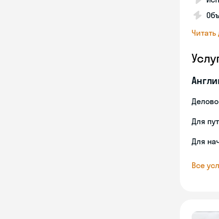
Объ
Читать
Услу
Англи
Делово
Для пу
Для на
Все усл