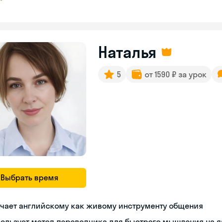
Наталья
5
от 1590 ₽ за урок
Выбрать время
учает английскому как живому инструменту общения
ользует метод переводчика для быстрого мышления на 