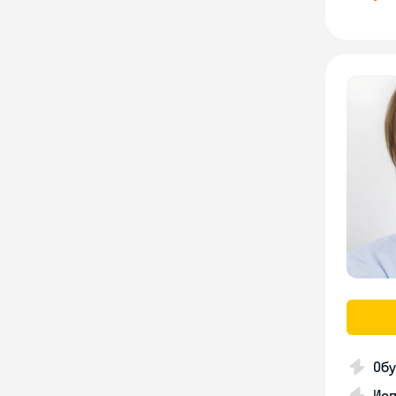
Об
Исп