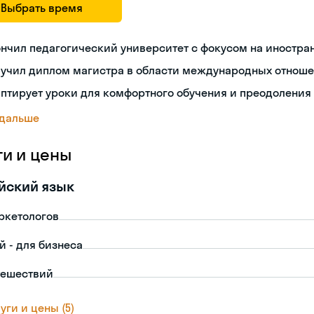
Выбрать время
нчил педагогический университет с фокусом на иностра
лучил диплом магистра в области международных отнош
птирует уроки для комфортного обучения и преодоления
 дальше
ги и цены
йский язык
ркетологов
й - для бизнеса
тешествий
уги и цены (5)