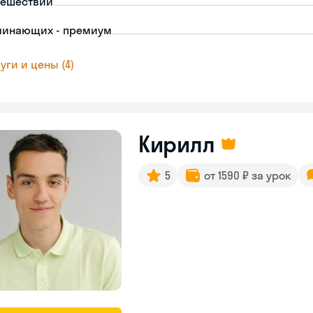
тешествий
чинающих - премиум
уги и цены (4)
Кирилл
5
от 1590 ₽ за урок