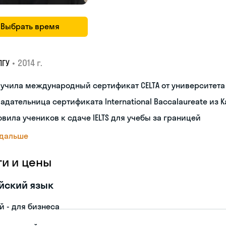
Выбрать время
•
2014 г.
ПГУ
лучила международный сертификат CELTA от университет
адательница сертификата International Baccalaureate из 
овила учеников к сдаче IELTS для учебы за границей
 дальше
ги и цены
йский язык
й - для бизнеса