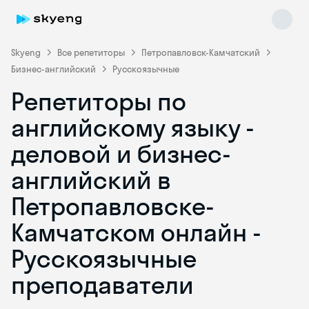
Skyeng
Все репетиторы
Петропавловск-Камчатский
Бизнес-английский
Русскоязычные
Репетиторы по
английскому языку -
деловой и бизнес-
английский в
Skyeng Chat
online
Петропавловске-
Камчатском онлайн -
Русскоязычные
преподаватели