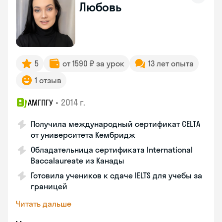
Любовь
5
от 1590 ₽ за урок
13 лет опыта
1 отзыв
•
2014 г.
АМГПГУ
Получила международный сертификат CELTA
от университета Кембридж
Обладательница сертификата International
Baccalaureate из Канады
Готовила учеников к сдаче IELTS для учебы за
границей
Читать дальше