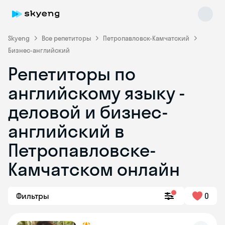
Skyeng
Все репетиторы
Петропавловск-Камчатский
Бизнес-английский
Репетиторы по
английскому языку -
деловой и бизнес-
английский в
Skyeng Chat
online
Петропавловске-
Камчатском онлайн
Фильтры
0