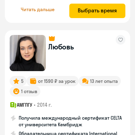
Читать дальше
Выбрать время
Любовь
5
от 1590 ₽ за урок
13 лет опыта
1 отзыв
•
2014 г.
АМГПГУ
Получила международный сертификат CELTA
от университета Кембридж
Обладательница сертификата International