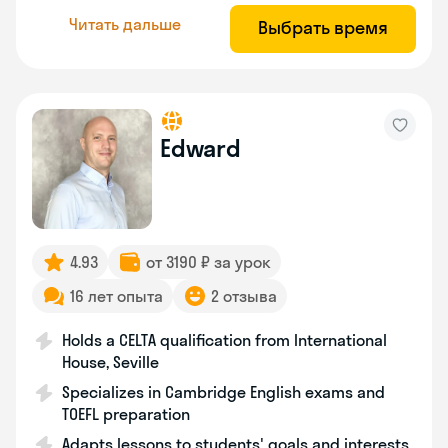
Читать дальше
Выбрать время
Edward
4.93
от 3190 ₽ за урок
16 лет опыта
2 отзыва
Holds a CELTA qualification from International
House, Seville
Specializes in Cambridge English exams and
TOEFL preparation
Adapts lessons to students' goals and interests