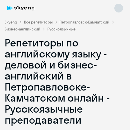
Skyeng
Все репетиторы
Петропавловск-Камчатский
Бизнес-английский
Русскоязычные
Репетиторы по
английскому языку -
деловой и бизнес-
английский в
Skyeng Chat
online
Петропавловске-
Камчатском онлайн -
Русскоязычные
преподаватели