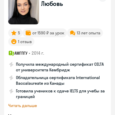
Любовь
5
от 1590 ₽ за урок
13 лет опыта
1 отзыв
•
2014 г.
АМГПГУ
Получила международный сертификат CELTA
от университета Кембридж
Обладательница сертификата International
Baccalaureate из Канады
Готовила учеников к сдаче IELTS для учебы за
границей
Читать дальше