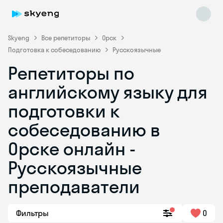
Skyeng
Все репетиторы
Орск
Подготовка к собеседованию
Русскоязычные
Репетиторы по
английскому языку для
подготовки к
собеседованию в
Skyeng Chat
online
Орске онлайн -
Русскоязычные
преподаватели
Фильтры
0