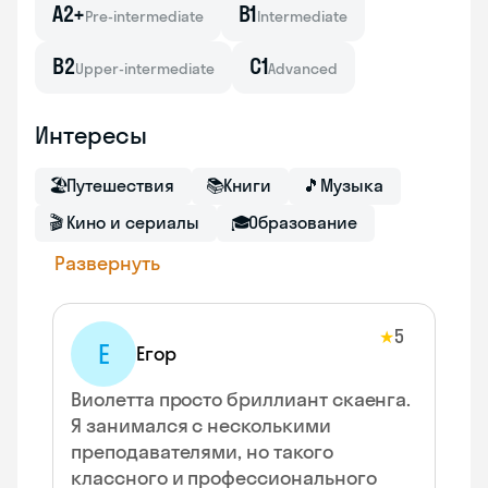
A2+
B1
Pre-intermediate
Intermediate
B2
C1
Upper-intermediate
Advanced
Интересы
🏖
Путешествия
📚
Книги
🎵
Музыка
🎬
Кино и сериалы
🎓
Образование
Развернуть
5
★
Е
Егор
Виолетта просто бриллиант скаенга.
Я занимался с несколькими
преподавателями, но такого
классного и профессионального