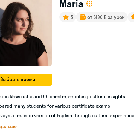
Maria
5
от 3190 ₽ за урок
Выбрать время
ed in Newcastle and Chichester, enriching cultural insights
pared many students for various certificate exams
veys a realistic version of English through cultural experienc
 дальше