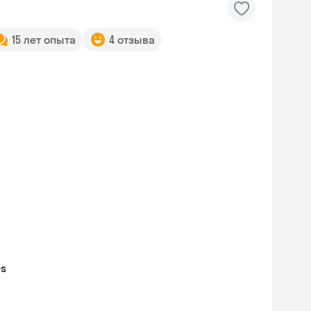
15 лет опыта
4 отзыва
es
Skyeng Chat
online