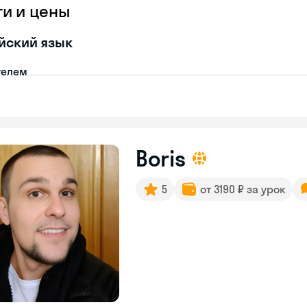
ги и цены
йский язык
телем
Boris
5
от 3190 ₽ за урок