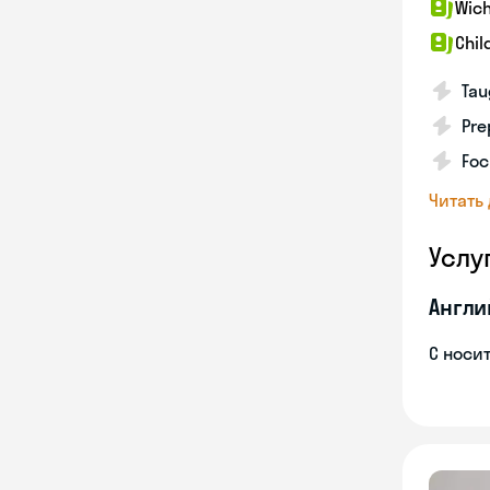
Wich
Chil
Tau
Pre
Foc
Читать
Услу
Англи
С носи