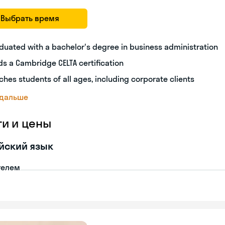
Выбрать время
duated with a bachelor's degree in business administration
ds a Cambridge CELTA certification
ches students of all ages, including corporate clients
 дальше
ги и цены
йский язык
телем