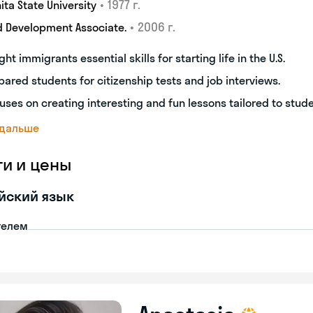
•
1977 г.
ita State University
•
2006 г.
d Development Associate.
ght immigrants essential skills for starting life in the U.S.
pared students for citizenship tests and job interviews.
uses on creating interesting and fun lessons tailored to stud
 дальше
ги и цены
йский язык
телем