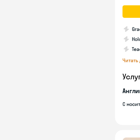
Gra
Hol
Tea
Читать
Услу
Англи
С носи