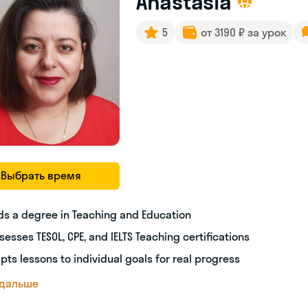
Anastasia
5
от 3190 ₽ за урок
Выбрать время
ds a degree in Teaching and Education
sesses TESOL, CPE, and IELTS Teaching certifications
pts lessons to individual goals for real progress
 дальше