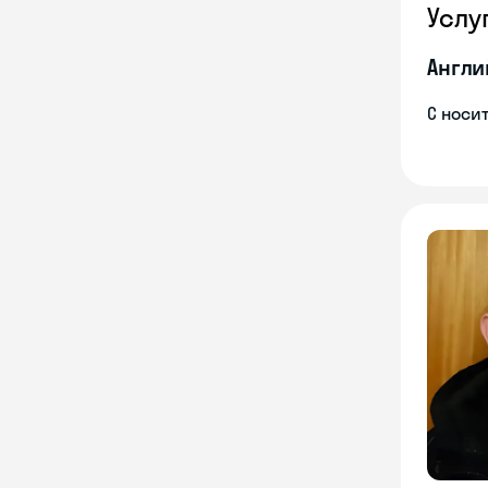
Услу
Англи
С носи