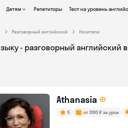
Детям
Репетиторы
Тест на уровень англий
д
Разговорный английский
Носители
языку - разговорный английский 
Athanasia
5
от 3190 ₽ за урок