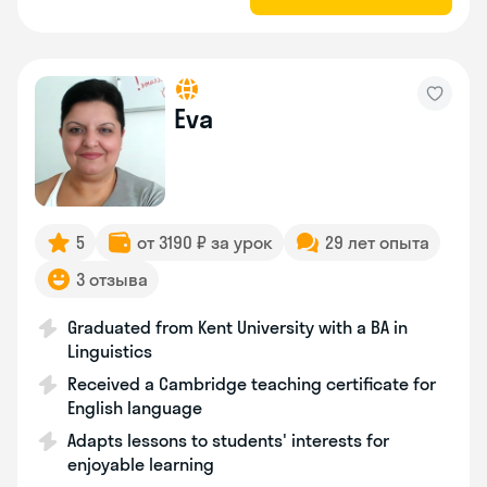
Eva
5
от 3190 ₽ за урок
29 лет опыта
3 отзыва
Graduated from Kent University with a BA in
Linguistics
Received a Cambridge teaching certificate for
English language
Adapts lessons to students' interests for
enjoyable learning