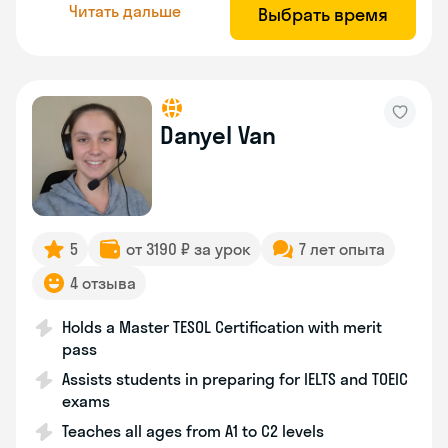
Читать дальше
Выбрать время
Danyel Van
5
от 3190 ₽ за урок
7 лет опыта
4 отзыва
Holds a Master TESOL Certification with merit
pass
Assists students in preparing for IELTS and TOEIC
exams
Teaches all ages from A1 to C2 levels