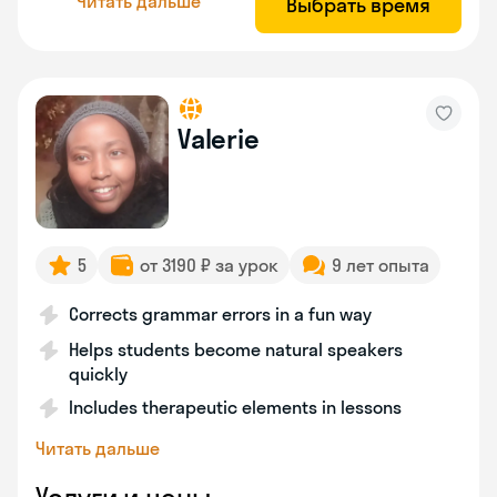
Читать дальше
Выбрать время
Valerie
5
от 3190 ₽ за урок
9 лет опыта
Corrects grammar errors in a fun way
Helps students become natural speakers
quickly
Includes therapeutic elements in lessons
Читать дальше