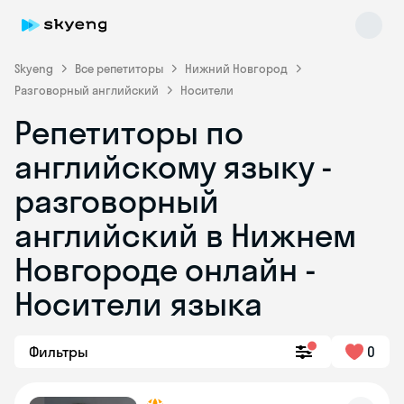
Skyeng
Все репетиторы
Нижний Новгород
Разговорный английский
Носители
Репетиторы по
английскому языку -
разговорный
английский в Нижнем
Skyeng Chat
online
Новгороде онлайн -
Носители языка
Фильтры
0