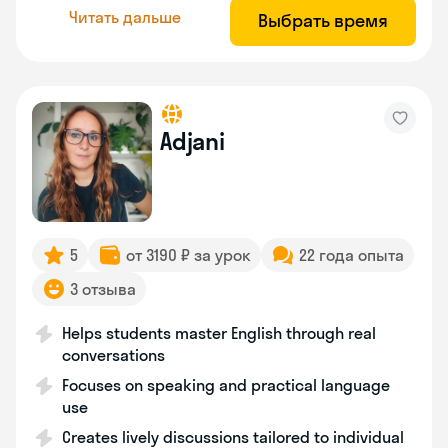
Читать дальше
Выбрать время
Adjani
5
от 3190 ₽ за урок
22 года опыта
3 отзыва
Helps students master English through real
conversations
Focuses on speaking and practical language
use
Creates lively discussions tailored to individual