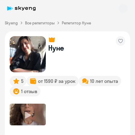
Skyeng
Все репетиторы
Репетитор Нуне
Нуне
Skyeng Chat
online
5
от 1590 ₽ за урок
10 лет опыта
1 отзыв