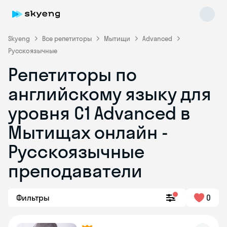
Skyeng
Все репетиторы
Мытищи
Advanced
Русскоязычные
Репетиторы по
английскому языку для
уровня C1 Advanced в
Мытищах онлайн -
Skyeng Chat
online
Русскоязычные
преподаватели
Фильтры
0