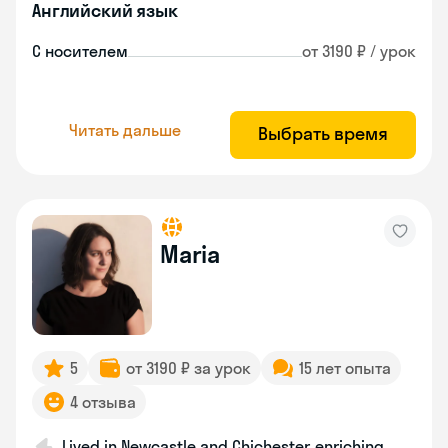
Английский язык
С носителем
от 3190 ₽ / урок
Читать дальше
Выбрать время
Maria
5
от 3190 ₽ за урок
15 лет опыта
4 отзыва
Lived in Newcastle and Chichester, enriching