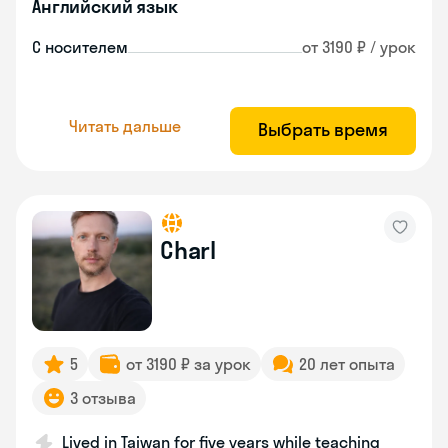
Английский язык
С носителем
от 3190 ₽ / урок
Читать дальше
Выбрать время
Charl
5
от 3190 ₽ за урок
20 лет опыта
3 отзыва
Lived in Taiwan for five years while teaching