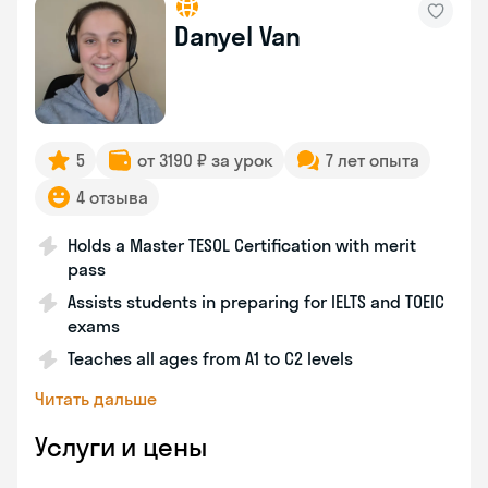
Danyel Van
5
от 3190 ₽ за урок
7 лет опыта
4 отзыва
Holds a Master TESOL Certification with merit
pass
Assists students in preparing for IELTS and TOEIC
exams
Teaches all ages from A1 to C2 levels
Читать дальше
Услуги и цены