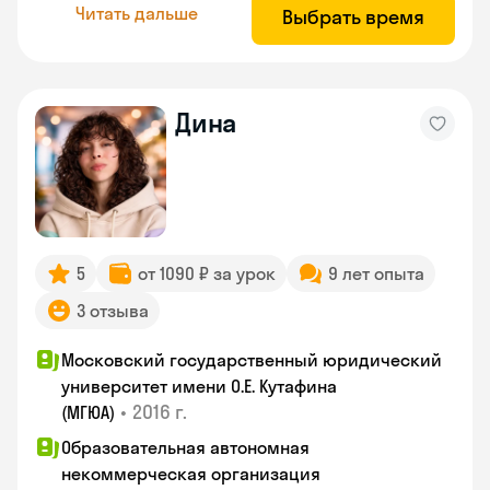
Читать дальше
Выбрать время
Дина
5
от 1090 ₽ за урок
9 лет опыта
3 отзыва
Московский государственный юридический
университет имени О.Е. Кутафина
•
2016 г.
(МГЮА)
Образовательная автономная
некоммерческая организация