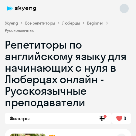
Skyeng
Все репетиторы
Люберцы
Beginner
Русскоязычные
Репетиторы по
английскому языку для
начинающих с нуля в
Люберцах онлайн -
Skyeng Chat
online
Русскоязычные
преподаватели
Фильтры
0