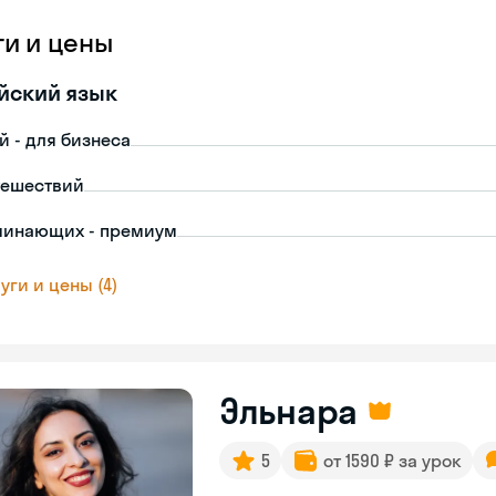
ги и цены
йский язык
й - для бизнеса
тешествий
чинающих - премиум
уги и цены (4)
Эльнара
5
от 1590 ₽ за урок