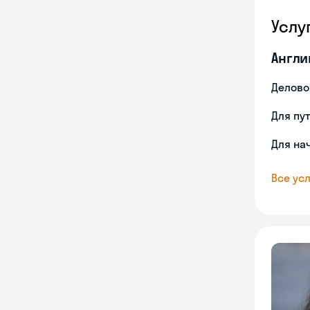
Услу
Англи
Делово
Для пу
Для на
Все усл