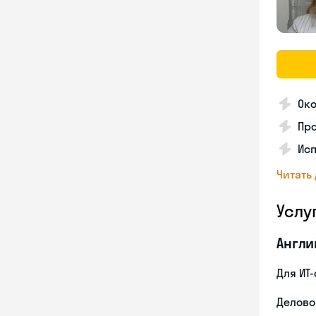
Око
Пр
Ис
Читать
Услу
Англи
Для ИТ
Делово