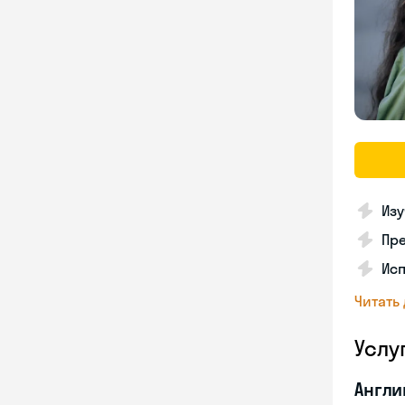
Из
Пре
Ис
Читать
Услу
Англи