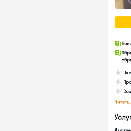
Нов
Обр
обра
Око
Пр
Со
Читать
Услу
Англи