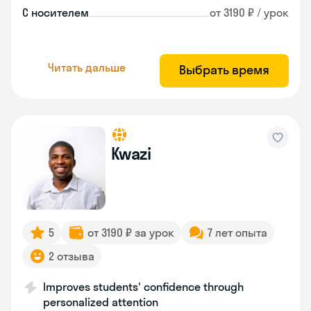
С носителем
от 3190 ₽ / урок
Читать дальше
Выбрать время
Kwazi
5
от 3190 ₽ за урок
7 лет опыта
2 отзыва
Improves students' confidence through
personalized attention