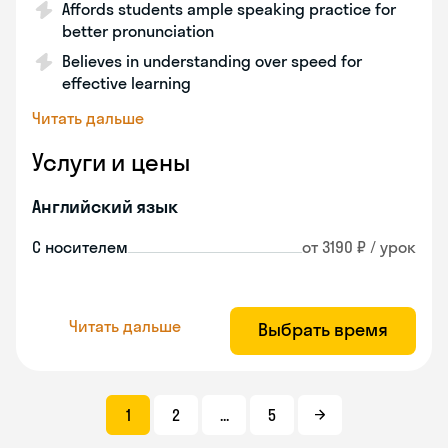
Affords students ample speaking practice for
better pronunciation
Believes in understanding over speed for
effective learning
Читать дальше
Услуги и цены
Английский язык
С носителем
от 3190 ₽ / урок
Читать дальше
Выбрать время
1
2
...
5