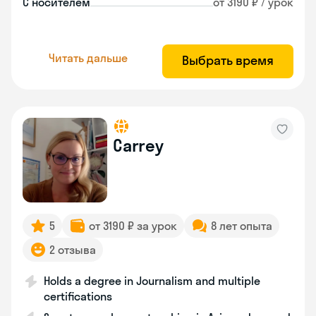
С носителем
от 3190 ₽ / урок
Читать дальше
Выбрать время
Carrey
5
от 3190 ₽ за урок
8 лет опыта
2 отзыва
Holds a degree in Journalism and multiple
certifications