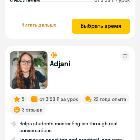
С носителем
от 3190 ₽ / урок
Читать дальше
Выбрать время
Adjani
5
от 3190 ₽ за урок
22 года опыта
3 отзыва
Helps students master English through real
conversations
Focuses on speaking and practical language