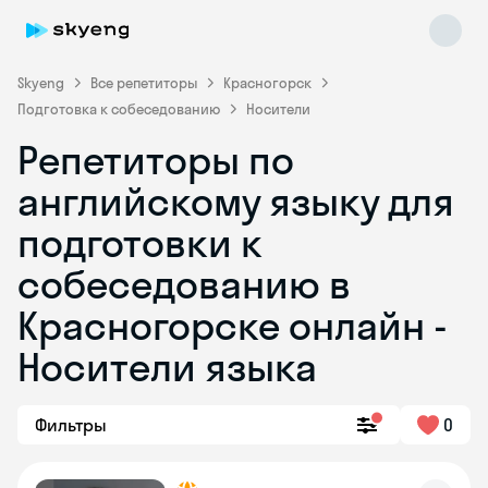
Skyeng
Все репетиторы
Красногорск
Подготовка к собеседованию
Носители
Репетиторы по
английскому языку для
подготовки к
собеседованию в
Skyeng Chat
online
Красногорске онлайн -
Носители языка
Фильтры
0