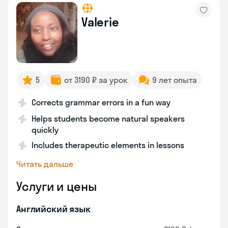
Valerie
5
от 3190 ₽ за урок
9 лет опыта
Corrects grammar errors in a fun way
Helps students become natural speakers
quickly
Includes therapeutic elements in lessons
Читать дальше
Услуги и цены
Английский язык