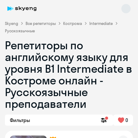
Skyeng
Все репетиторы
Кострома
Intermediate
Русскоязычные
Репетиторы по
английскому языку для
уровня B1 Intermediate в
Костроме онлайн -
Skyeng Chat
online
Русскоязычные
преподаватели
Фильтры
0