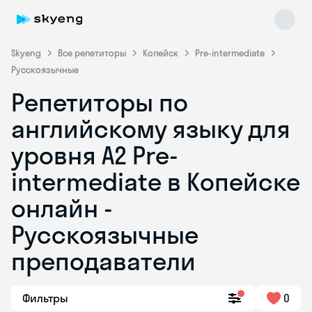
Skyeng
Все репетиторы
Копейск
Pre-intermediate
Русскоязычные
Репетиторы по
английскому языку для
уровня A2 Pre-
intermediate в Копейске
Skyeng Chat
online
онлайн -
Русскоязычные
преподаватели
Фильтры
0