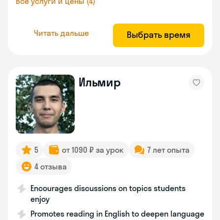
Все услуги и цены (4)
Читать дальше
Выбрать время
Ильмир
5
от 1090 ₽ за урок
7 лет опыта
4 отзыва
Encourages discussions on topics students
enjoy
Promotes reading in English to deepen language