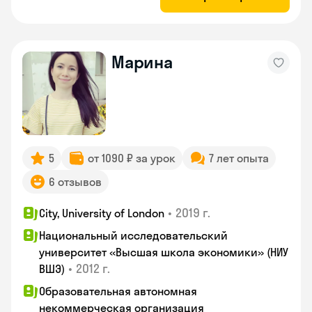
Марина
5
от 1090 ₽ за урок
7 лет опыта
6 отзывов
•
2019 г.
City, University of London
Национальный исследовательский
университет «Высшая школа экономики» (НИУ
•
2012 г.
ВШЭ)
Образовательная автономная
некоммерческая организация