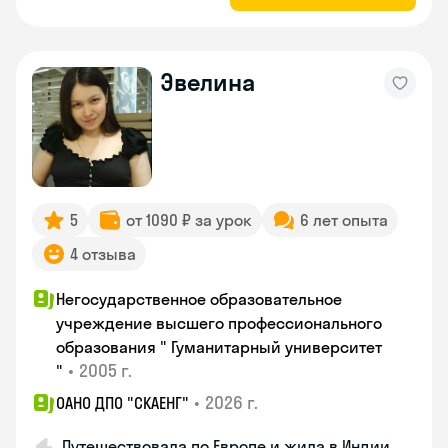
Эвелина
5
от 1090 ₽ за урок
6 лет опыта
4 отзыва
Негосударственное образовательное
учреждение высшего профессионального
образования " Гуманитарный университет
•
2005 г.
"
•
2026 г.
ОАНО ДПО "СКАЕНГ"
Путешествовала по Европе и жила в Индии