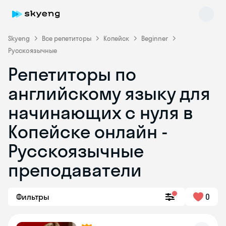
Skyeng
Все репетиторы
Копейск
Beginner
Русскоязычные
Репетиторы по
английскому языку для
начинающих с нуля в
Копейске онлайн -
Skyeng Chat
online
Русскоязычные
преподаватели
Фильтры
0