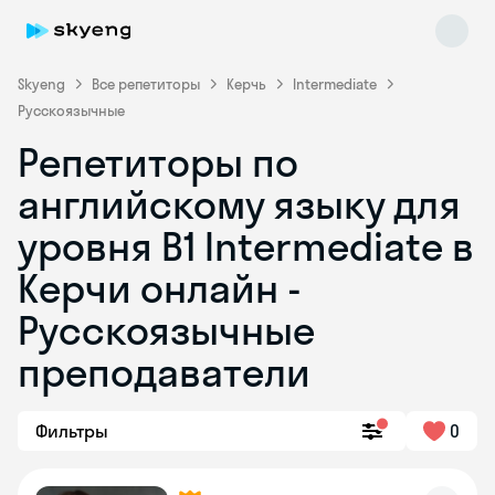
Skyeng
Все репетиторы
Керчь
Intermediate
Русскоязычные
Репетиторы по
английскому языку для
уровня B1 Intermediate в
Керчи онлайн -
Skyeng Chat
online
Русскоязычные
преподаватели
Фильтры
0