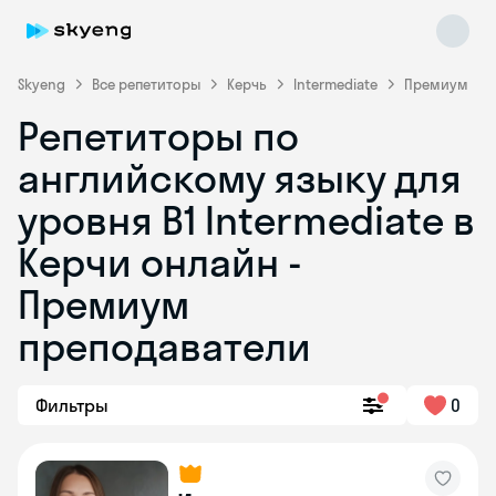
Skyeng
Все репетиторы
Керчь
Intermediate
Премиум
Репетиторы по
английскому языку для
уровня B1 Intermediate в
Керчи онлайн -
Премиум
Skyeng Chat
online
преподаватели
Фильтры
0