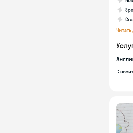
Hol
Spe
Cre
Читать
Услу
Англи
С носи