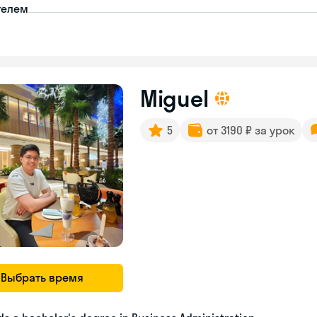
телем
Miguel
5
от 3190 ₽ за урок
Выбрать время