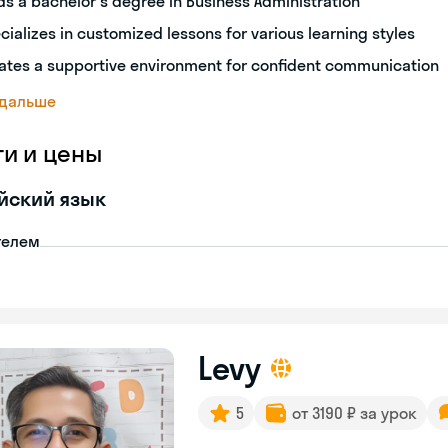
ds a bachelor's degree in Business Administration
cializes in customized lessons for various learning styles
ates a supportive environment for confident communication
 дальше
ги и цены
йский язык
телем
Levy
5
от 3190 ₽ за урок