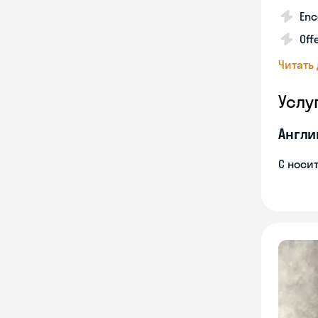
Enc
Off
Читать
Услу
Англи
С носи