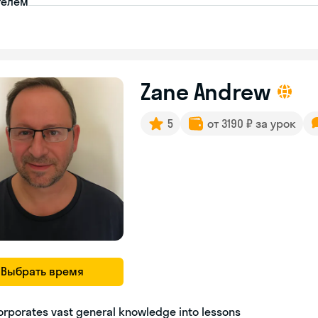
телем
Zane Andrew
5
от 3190 ₽ за урок
Выбрать время
orporates vast general knowledge into lessons