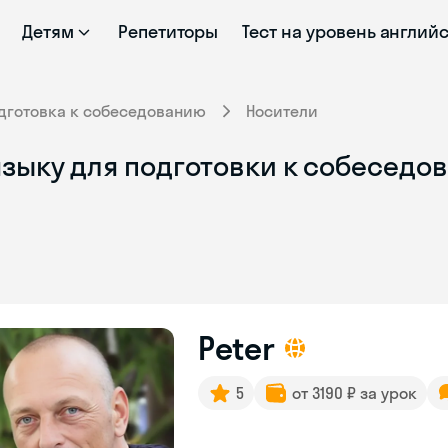
Детям
Репетиторы
Тест на уровень англий
дготовка к собеседованию
Носители
зыку для подготовки к собеседо
Peter
5
от 3190 ₽ за урок