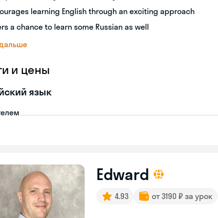
ourages learning English through an exciting approach
ers a chance to learn some Russian as well
 дальше
ги и цены
йский язык
телем
Edward
4.93
от 3190 ₽ за урок