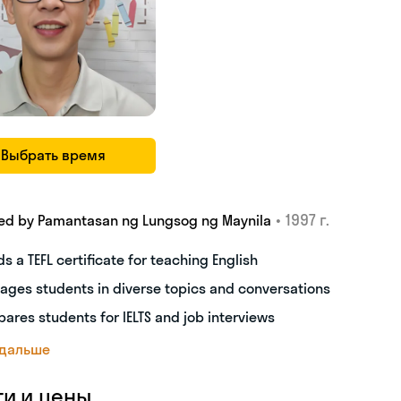
Выбрать время
•
1997 г.
ed by Pamantasan ng Lungsog ng Maynila
ds a TEFL certificate for teaching English
ages students in diverse topics and conversations
pares students for IELTS and job interviews
 дальше
ги и цены