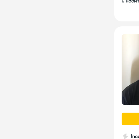
С носи
Inc