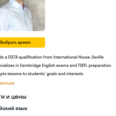
Выбрать время
ds a CELTA qualification from International House, Seville
cializes in Cambridge English exams and TOEFL preparation
pts lessons to students' goals and interests
 дальше
ги и цены
йский язык