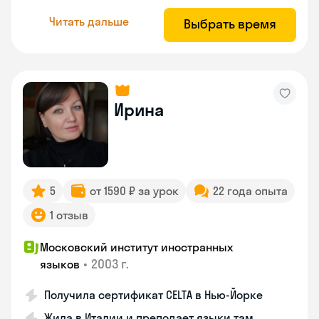
Читать дальше
Выбрать время
Ирина
5
от 1590 ₽ за урок
22 года опыта
1 отзыв
Московский институт иностранных
•
2003 г.
языков
Получила сертификат CELTA в Нью-Йорке
Жила в Италии и преподает языки там