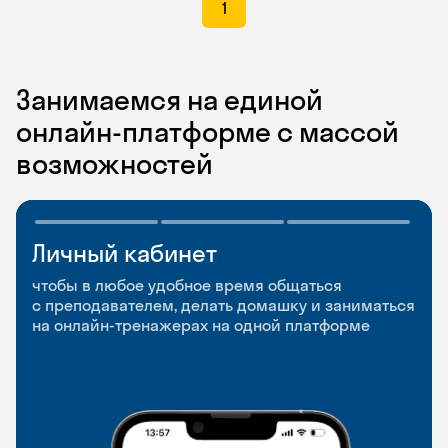
1
Занимаемся на единой
онлайн-платформе с массой
возможностей
Личный кабинет
Мобильное
Разговорные клубы
приложение
и Talks
чтобы в любое удобное время общаться
с преподавателем, делать домашку и заниматься
чтобы заниматься и изучать новые слова где
Групповые занятия для разговорной практики
на онлайн-тренажерах на одной платформе
и когда удобно
и индивидуальные встречи с преподавателями
со всего мира, чтобы общаться на английском
свободно