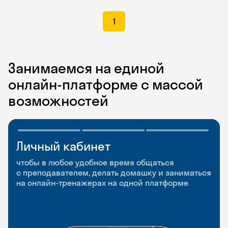
1
Занимаемся на единой
онлайн-платформе с массой
возможностей
Личный кабинет
Мобильное
Разговорные клубы
приложение
и Talks
чтобы в любое удобное время общаться
с преподавателем, делать домашку и заниматься
чтобы заниматься и изучать новые слова где
Групповые занятия для разговорной практики
на онлайн-тренажерах на одной платформе
и когда удобно
и индивидуальные встречи с преподавателями
со всего мира, чтобы общаться на английском
свободно