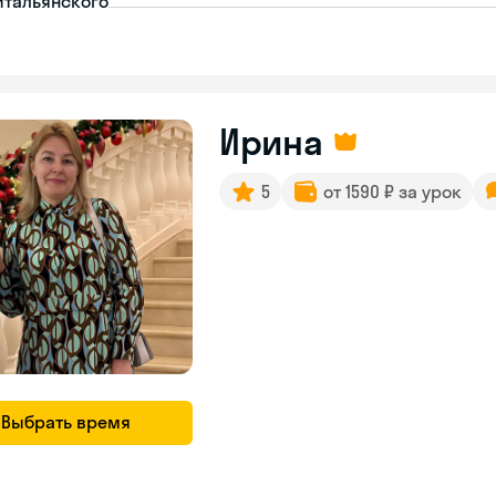
итальянского
Ирина
5
от 1590 ₽ за урок
Выбрать время