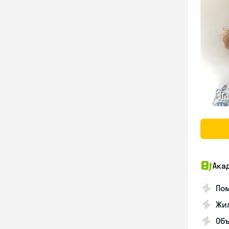
Ака
Пом
Жил
Об