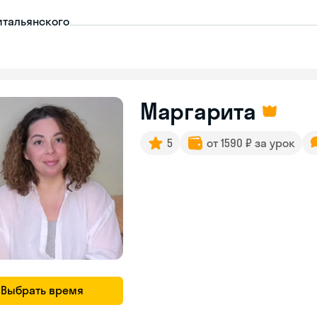
итальянского
Маргарита
5
от 1590 ₽ за урок
Выбрать время