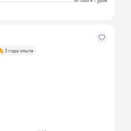
от 1590 ₽ / урок
2 года опыта
Skyeng Chat
online