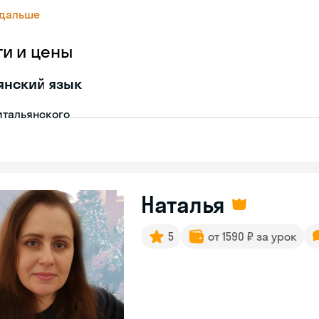
 дальше
ги и цены
янский язык
итальянского
Наталья
5
от 1590 ₽ за урок