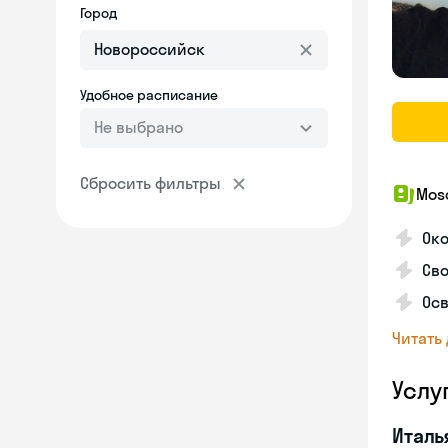
Город
Удобное расписание
Не выбрано
Сбросить фильтры
Mosc
Ок
Сво
Осв
Читать
Услу
Италь