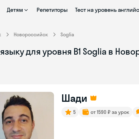
Детям
Репетиторы
Тест на уровень англий
к
Новороссийск
Soglia
языку для уровня B1 Soglia в Нов
Шади
5
от 1590 ₽ за урок