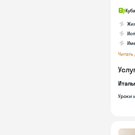
Куб
Жил
Исп
Име
Читать
Услу
Италь
Уроки 