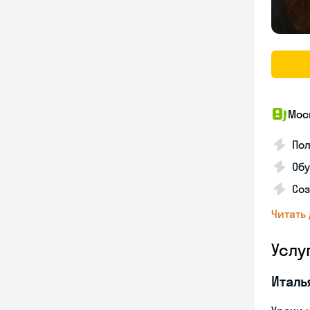
Мос
Пол
Обу
Соз
Читать
Услу
Италь