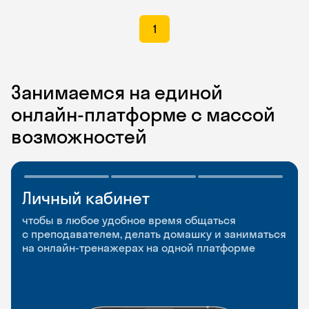
1
Занимаемся на единой
онлайн-платформе с массой
возможностей
Личный кабинет
Мобильное
Разговорные клубы
приложение
и Talks
чтобы в любое удобное время общаться
с преподавателем, делать домашку и заниматься
чтобы заниматься и изучать новые слова где
Групповые занятия для разговорной практики
на онлайн-тренажерах на одной платформе
и когда удобно
и индивидуальные встречи с преподавателями
со всего мира, чтобы общаться на английском
свободно