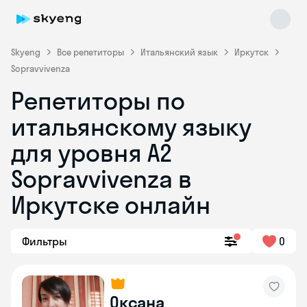
Skyeng
Все репетиторы
Итальянский язык
Иркутск
Sopravvivenza
Репетиторы по
итальянскому языку
для уровня A2
Sopravvivenza в
Skyeng Chat
online
Иркутске онлайн
Фильтры
0
Оксана