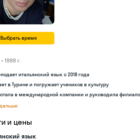
Выбрать время
•
1999 г.
подает итальянский язык с 2018 года
ет в Турине и погружает учеников в культуру
ботала в международной компании и руководила филиал
 дальше
ги и цены
янский язык