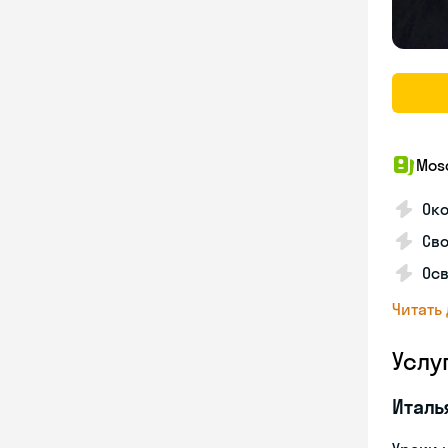
Mosc
Ок
Сво
Осв
Читать
Услу
Италь