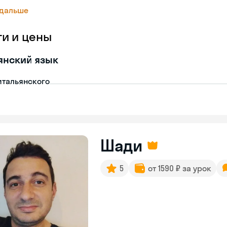
 дальше
ги и цены
янский язык
итальянского
Шади
5
от 1590 ₽ за урок