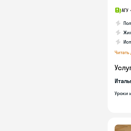
АГУ
По
Жил
Ис
Читать
Услу
Италь
Уроки 