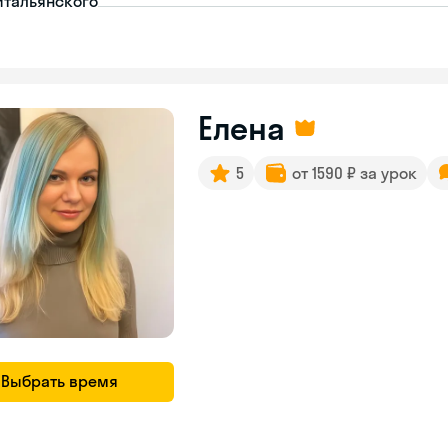
итальянского
Елена
5
от 1590 ₽ за урок
Выбрать время