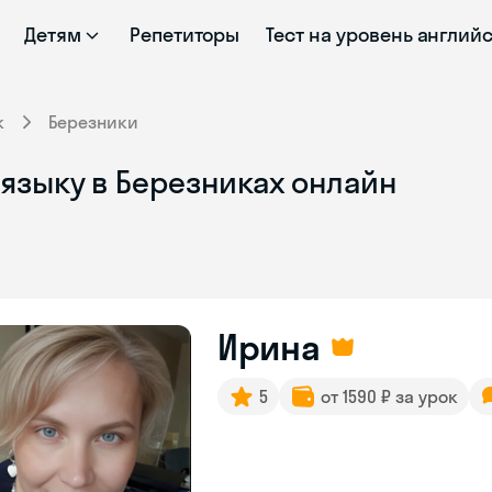
Детям
Репетиторы
Тест на уровень англий
к
Березники
языку в Березниках онлайн
Ирина
5
от 1590 ₽ за урок