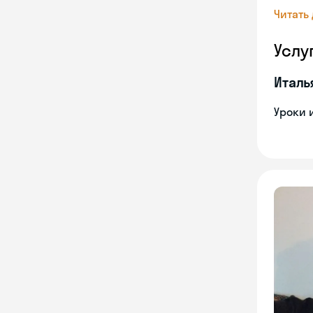
Читать
Услу
Италь
Уроки 