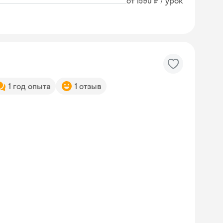
от 1590 ₽ / урок
1 год опыта
1 отзыв
Skyeng Chat
online