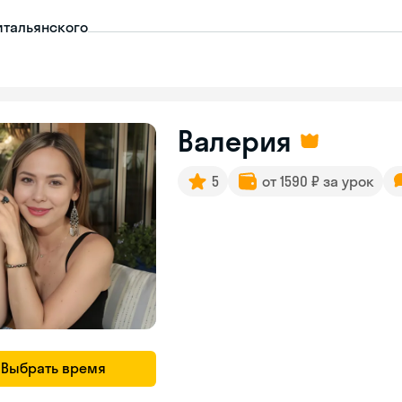
итальянского
Валерия
5
от 1590 ₽ за урок
Выбрать время