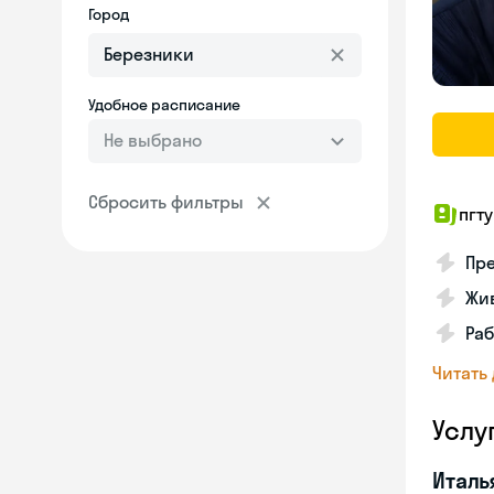
Город
Удобное расписание
Не выбрано
Сбросить фильтры
пгту
Пре
Жив
Ра
Читать
Услу
Италь