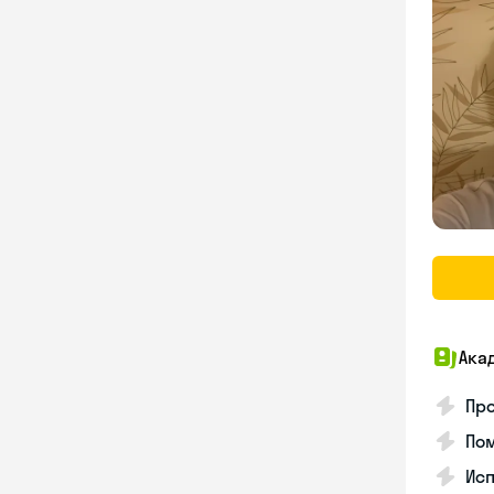
Ака
Про
Пом
Ис