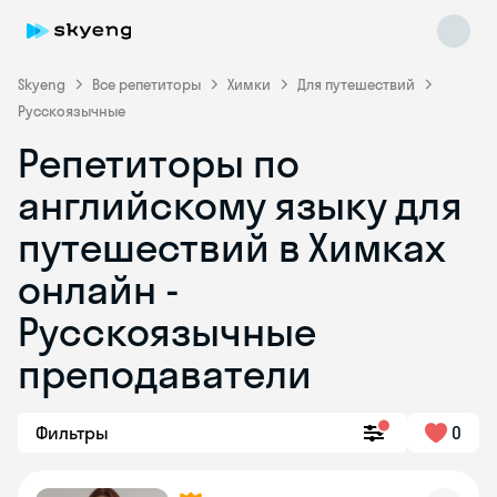
Skyeng
Все репетиторы
Химки
Для путешествий
Русскоязычные
Репетиторы по
английскому языку для
путешествий в Химках
онлайн -
Skyeng Chat
online
Русскоязычные
преподаватели
Фильтры
0