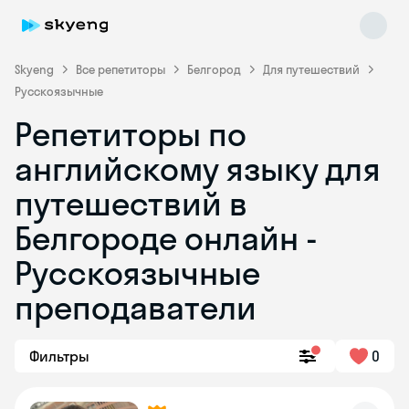
Skyeng
Все репетиторы
Белгород
Для путешествий
Русскоязычные
Репетиторы по
английскому языку для
путешествий в
Белгороде онлайн -
Skyeng Chat
online
Русскоязычные
преподаватели
Фильтры
0