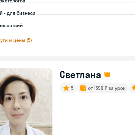
ркетологов
й - для бизнеса
тешествий
уги и цены (5)
Светлана
5
от 1590 ₽ за урок