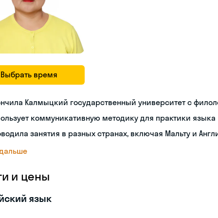
Выбрать время
ончила Калмыцкий государственный университет с фило
пользует коммуникативную методику для практики языка
водила занятия в разных странах, включая Мальту и Анг
 дальше
ги и цены
йский язык