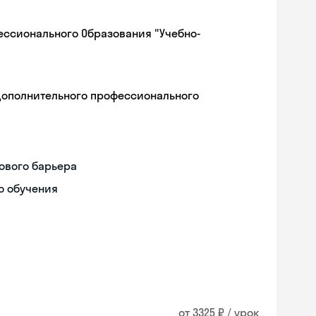
ессионального Образования "Учебно-
дополнительного профессионального
ового барьера
о обучения
Skyeng Chat
online
от 3325 ₽ / урок