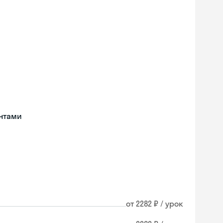
нтами
от 2282 ₽ / урок