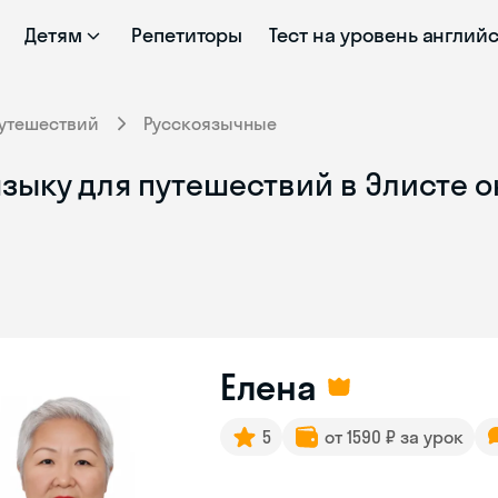
Детям
Репетиторы
Тест на уровень англий
путешествий
Русскоязычные
зыку для путешествий в Элисте о
Елена
5
от 1590 ₽ за урок