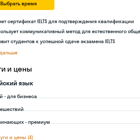
Выбрать время
ет сертификат IELTS для подтверждения квалификации
пользует коммуникативный метод для естественного общ
овит студентов к успешной сдаче экзамена IELTS
 дальше
ги и цены
йский язык
й - для бизнеса
тешествий
чинающих - премиум
уги и цены (4)