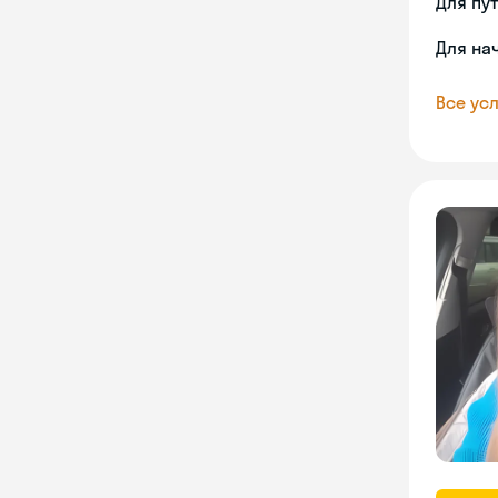
Для пу
Для на
Все усл