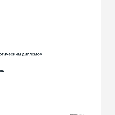
логическим дипломом
лию