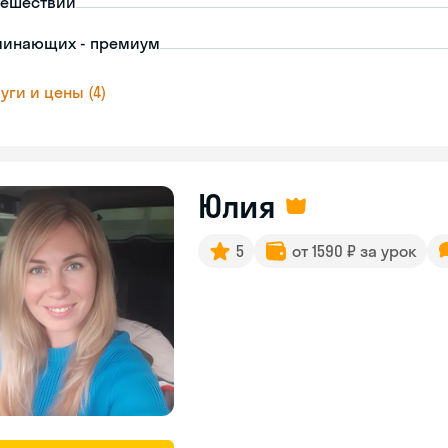
тешествий
чинающих - премиум
уги и цены (4)
Юлия
5
от 1590 ₽ за урок