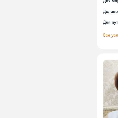
Для ма
Делово
Для пу
Все усл