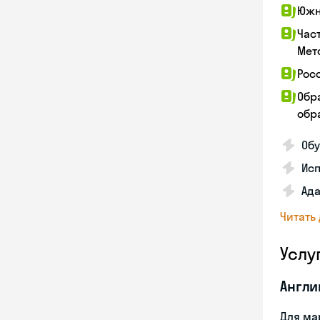
Южн
Час
Мет
Рос
Обр
обра
Обу
Ис
Ада
Читать
Услу
Англи
Для ма