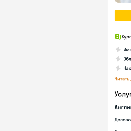
Кур
Име
Об
На
Читать
Услу
Англи
Делово