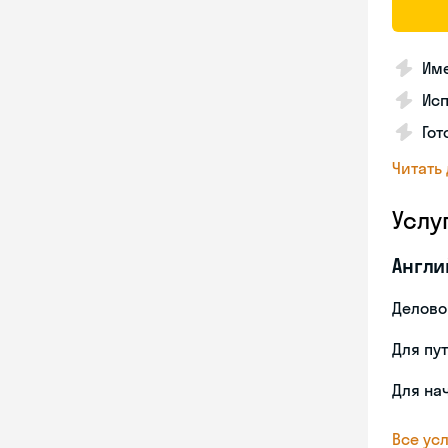
Име
Ис
Гот
Читать
Услу
Англи
Делово
Для пу
Для на
Все усл