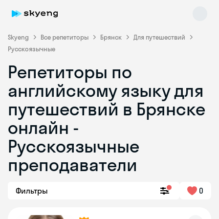
Skyeng
Все репетиторы
Брянск
Для путешествий
Русскоязычные
Репетиторы по
английскому языку для
путешествий в Брянске
онлайн -
Skyeng Chat
online
Русскоязычные
преподаватели
Фильтры
0