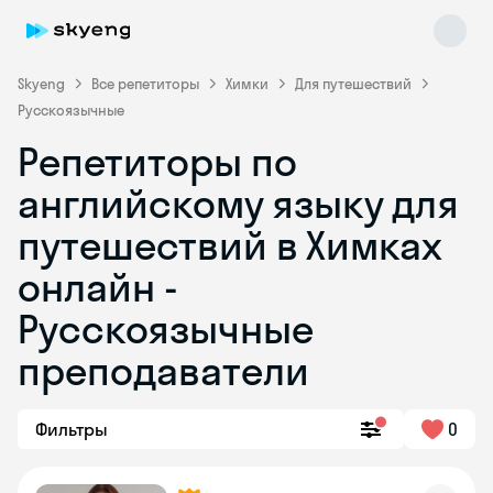
Skyeng
Все репетиторы
Химки
Для путешествий
Русскоязычные
Репетиторы по
английскому языку для
путешествий в Химках
онлайн -
Skyeng Chat
online
Русскоязычные
преподаватели
Фильтры
0