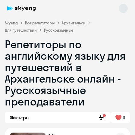
Skyeng
Все репетиторы
Архангельск
Для путешествий
Русскоязычные
Репетиторы по
английскому языку для
путешествий в
Архангельске онлайн -
Skyeng Chat
online
Русскоязычные
преподаватели
Фильтры
0