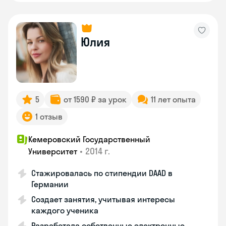
Юлия
5
от 1590 ₽ за урок
11 лет опыта
1 отзыв
Кемеровский Государственный
•
2014 г.
Университет
Стажировалась по стипендии DAAD в
Германии
Создает занятия, учитывая интересы
каждого ученика
Разработала собственные электронные