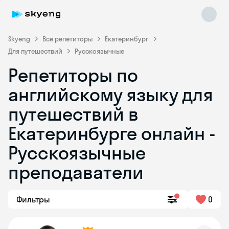
Skyeng
Все репетиторы
Екатеринбург
Для путешествий
Русскоязычные
Репетиторы по
английскому языку для
путешествий в
Екатеринбурге онлайн -
Skyeng Chat
online
Русскоязычные
преподаватели
Фильтры
0