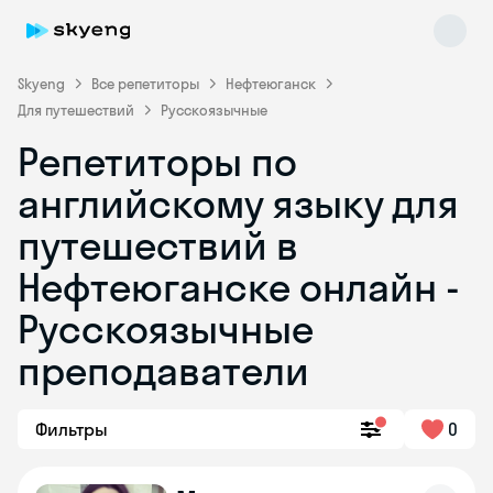
Skyeng
Все репетиторы
Нефтеюганск
Для путешествий
Русскоязычные
Репетиторы по
английскому языку для
путешествий в
Нефтеюганске онлайн -
Skyeng Chat
online
Русскоязычные
преподаватели
Фильтры
0