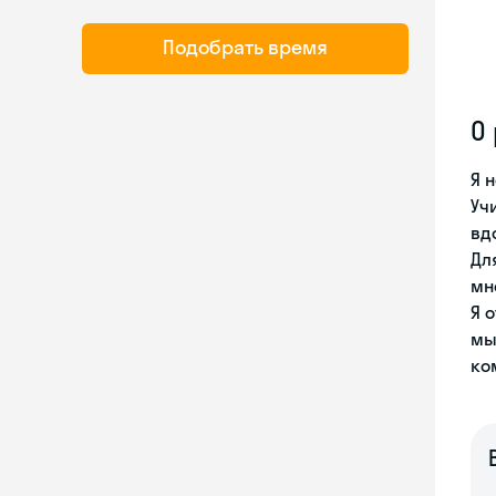
Подобрать время
О
Я 
Уч
вд
Дл
мн
Я 
мы
ко