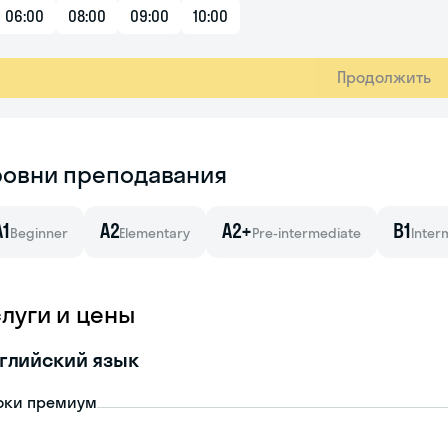
06:00
08:00
09:00
10:00
Продолжить
ровни преподавания
A1
A2
A2+
B1
Beginner
Elementary
Pre-intermediate
Inter
слуги и цены
глийский язык
оки премиум