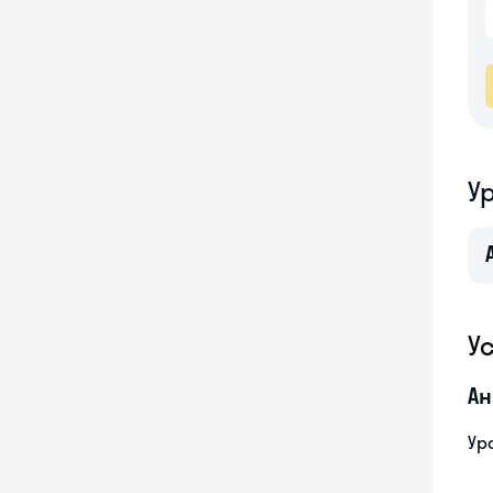
У
У
Ан
Ур