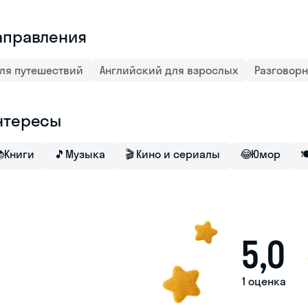
аправления
ля путешествий
Английский для взрослых
Разговор
нтересы

Книги
🎵
Музыка
🎬
Кино и сериалы
😂
Юмор

5,0
1 оценка