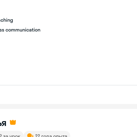
eaching
ness communication
ья
 ₽ за урок
22 года опыта