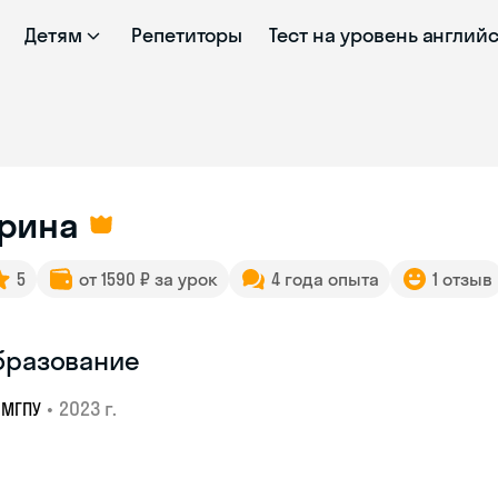
Детям
Репетиторы
Тест на уровень англий
рина
5
от 1590 ₽ за урок
4 года опыта
1 отзыв
бразование
•
2023 г.
МГПУ