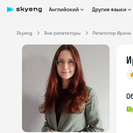
Английский
Другие языки
Skyeng
Все репетиторы
Репетитор Ирина
И
О