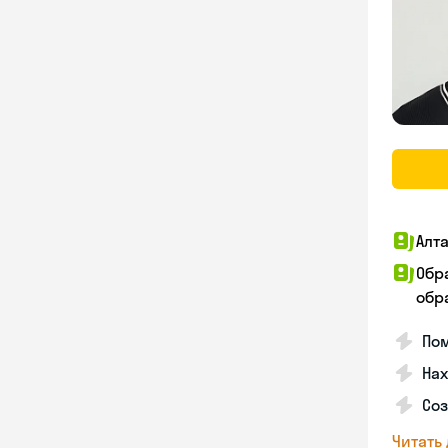
Алт
Обр
обра
По
Нах
Со
Читать