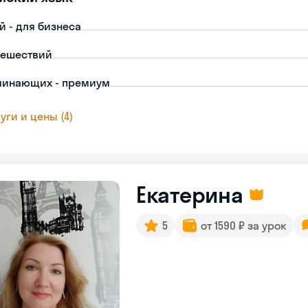
й - для бизнеса
тешествий
чинающих - премиум
уги и цены (4)
Екатерина
5
от 1590 ₽ за урок