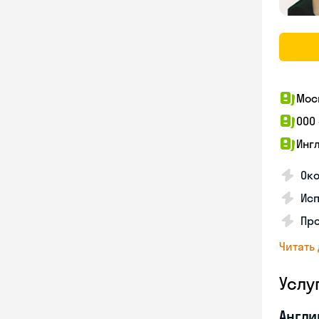
Мос
ООО
Инг
Око
Ис
Пр
Читать
Услу
Англи