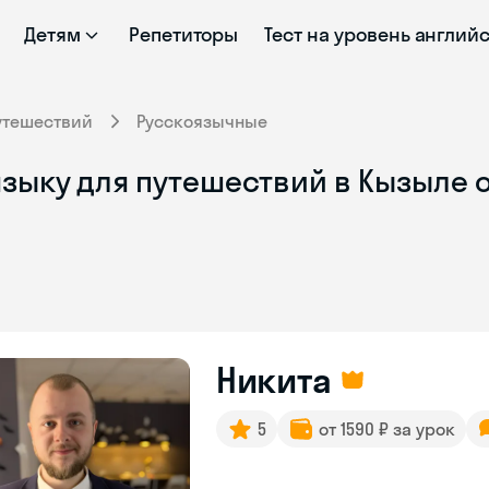
Детям
Репетиторы
Тест на уровень англий
утешествий
Русскоязычные
языку для путешествий в Кызыле 
Никита
5
от 1590 ₽ за урок