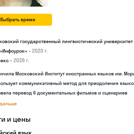
Выбрать время
ковский государственный лингвистический университет
•
2020 г.
 «Инфоурок»
•
2026 г.
лекс
нчила Московский Институт иностранных языков им. Мор
пользует коммуникативный метод для преодоления языко
овела перевод 6 документальных фильмов и сценариев
 дальше
ги и цены
йский язык