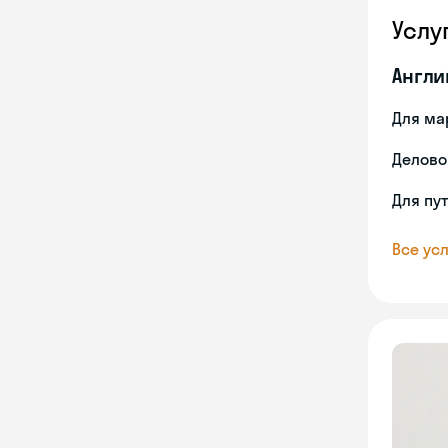
Услу
Англи
Для ма
Делово
Для пу
Все усл