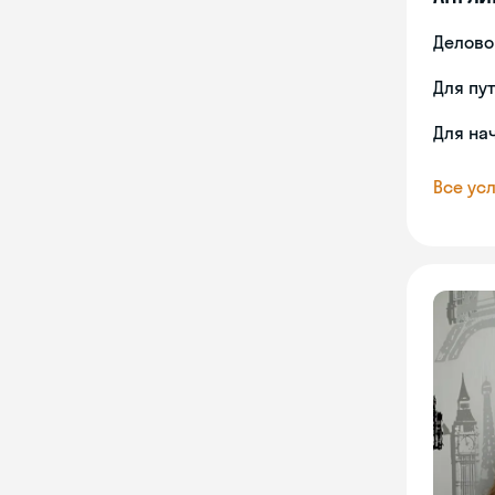
Делово
Для пу
Для на
Все усл