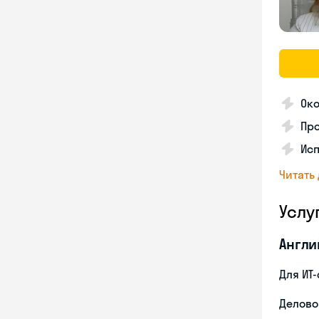
Око
Пр
Ис
Читать
Услу
Англи
Для ИТ
Делово