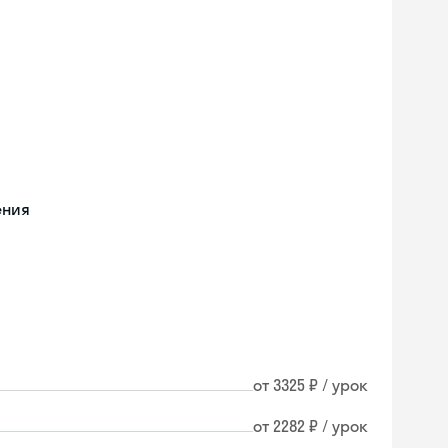
ения
от 3325 ₽ / урок
Skyeng Chat
от 2282 ₽ / урок
online