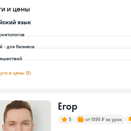
ги и цены
йский язык
ркетологов
й - для бизнеса
тешествий
уги и цены (5)
Егор
5
от 1090 ₽ за урок