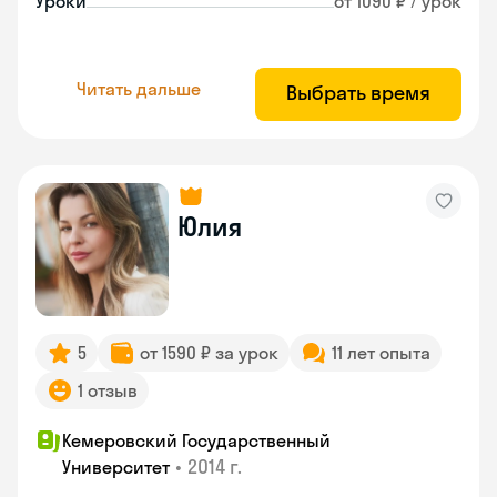
Уроки
от 1090 ₽ / урок
Читать дальше
Выбрать время
Юлия
5
от 1590 ₽ за урок
11 лет опыта
1 отзыв
Кемеровский Государственный
•
2014 г.
Университет