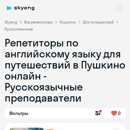
Skyeng
Все репетиторы
Пушкино
Для путешествий
Русскоязычные
Репетиторы по
английскому языку для
путешествий в Пушкино
онлайн -
Skyeng Chat
online
Русскоязычные
преподаватели
Фильтры
0