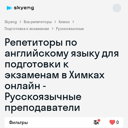
Skyeng
Все репетиторы
Химки
Подготовка к экзаменам
Русскоязычные
Репетиторы по
английскому языку для
подготовки к
экзаменам в Химках
Skyeng Chat
online
онлайн -
Русскоязычные
преподаватели
Фильтры
0