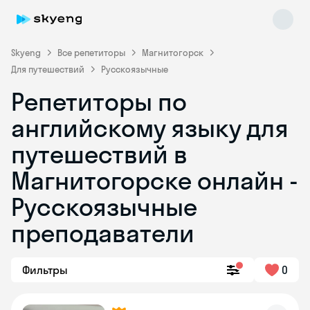
Skyeng
Все репетиторы
Магнитогорск
Для путешествий
Русскоязычные
Репетиторы по
английскому языку для
путешествий в
Магнитогорске онлайн -
Skyeng Chat
online
Русскоязычные
преподаватели
Фильтры
0