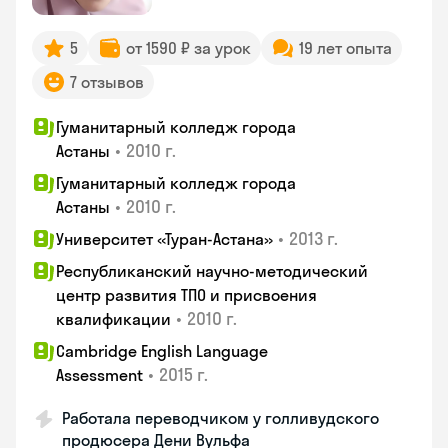
5
от 1590 ₽ за урок
19 лет опыта
7 отзывов
Гуманитарный колледж города
•
2010 г.
Астаны
Гуманитарный колледж города
•
2010 г.
Астаны
•
2013 г.
Университет «Туран-Астана»
Республиканский научно-методический
центр развития ТПО и присвоения
•
2010 г.
квалификации
Cambridge English Language
•
2015 г.
Assessment
Работала переводчиком у голливудского
продюсера Дени Вульфа