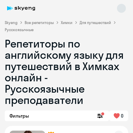
Skyeng
Все репетиторы
Химки
Для путешествий
Русскоязычные
Репетиторы по
английскому языку для
путешествий в Химках
онлайн -
Skyeng Chat
online
Русскоязычные
преподаватели
Фильтры
0