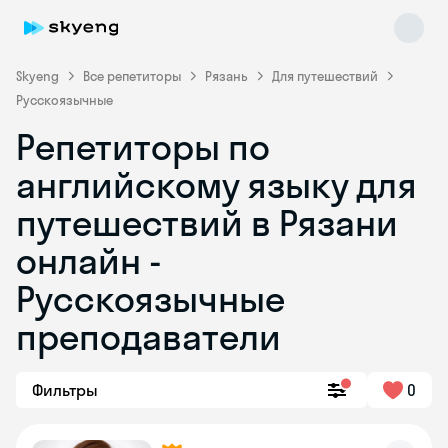
Skyeng
Все репетиторы
Рязань
Для путешествий
Русскоязычные
Репетиторы по
английскому языку для
путешествий в Рязани
онлайн -
Skyeng Chat
online
Русскоязычные
преподаватели
Фильтры
0