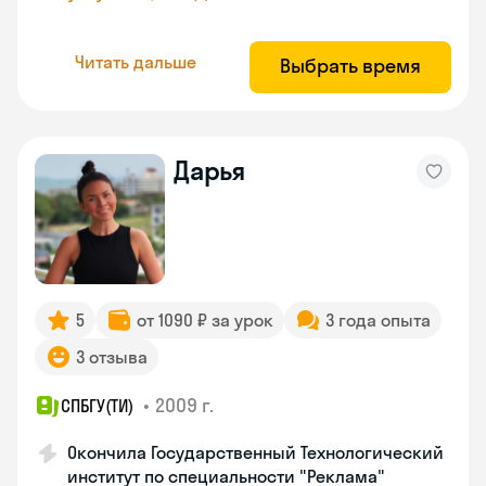
Читать дальше
Выбрать время
Дарья
5
от 1090 ₽ за урок
3 года опыта
3 отзыва
•
2009 г.
СПБГУ(ТИ)
Окончила Государственный Технологический
институт по специальности "Реклама"