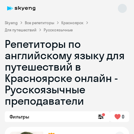
Skyeng
Все репетиторы
Красноярск
Для путешествий
Русскоязычные
Репетиторы по
английскому языку для
путешествий в
Красноярске онлайн -
Skyeng Chat
online
Русскоязычные
преподаватели
Фильтры
0