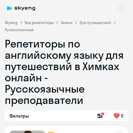
Skyeng
Все репетиторы
Химки
Для путешествий
Русскоязычные
Репетиторы по
английскому языку для
путешествий в Химках
онлайн -
Skyeng Chat
online
Русскоязычные
преподаватели
Фильтры
0